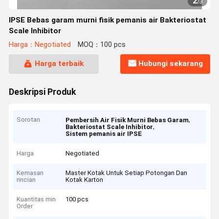
2
/
3
IPSE Bebas garam murni fisik pemanis air Bakteriostat
Scale Inhibitor
Harga：Negotiated
MOQ：100 pcs
Harga terbaik
Hubungi sekarang
Deskripsi Produk
Sorotan
,
Pembersih Air Fisik Murni Bebas Garam
,
Bakteriostat Scale Inhibitor
Sistem pemanis air IPSE
Harga
Negotiated
Kemasan
Master Kotak Untuk Setiap Potongan Dan
rincian
Kotak Karton
Kuantitas min
100 pcs
Order