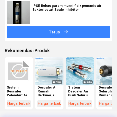
IPSE Bebas garam murni fisik pemanis air
Bakteriostat Scale Inhibitor
Terus
Rekomendasi Produk
Sistem
Descaler Air
Sistem
Descaler A
Descaler
Rumah
Descaler Air
Seluruh
Pelembut Air
Berkinerja
Fisik Seluruh
Rumah unt
Seluruh
Tinggi untuk
Rumah
Pencegah
Rumah Bebas
Pencegahan
Lanjutan
Kerak,
Harga terbaik
Harga terbaik
Harga terbaik
Harga terb
Garam OEM
Skala Air
dengan
Perlindun
IPSE
Kekerasan
Sertifikasi
Pipa, dan
Produsen
dan Umur
NSF, RoHS &
Pengolaha