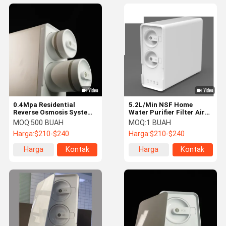
0.4Mpa Residential
5.2L/Min NSF Home
Reverse Osmosis System
Water Purifier Filter Air
Filter Air Ro Untuk Rumah
Ro Tankless Listrik
MOQ:
500 BUAH
MOQ:
1 BUAH
Harga:
$210-$240
Harga:
$210-$240
Harga
Kontak
Harga
Kontak
terbaik
terbaik