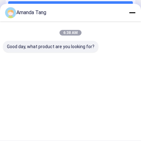
Terus
Generator gelembung ultra halus
Amanda Tang
Detektor Kebocoran Air
6:38 AM
Kategori Kami
Sensor Kebocoran Air
Good day, what product are you looking for?
Detektor Kebocoran Cerdas
Kepala Pancuran Berfilter
Penjernih Air Rumah
Penghambat
seluruh
Descaler air
Sistem
Skala Air
rumah
komersial
Pelembut A
descaler air
industri
Sistem Filter Air RO
Pemurni Air Reverse Osmosis
Meja Dispenser Air Reverse Osmosis
Rumah
Tentang
Hubungi
Desktop
kita
kami
Site
Selang Mandi Fleksibel
Sitemap
Privacy Policy