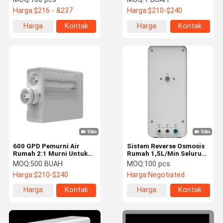
Air Sumur 600 Gpd
Harga:
$216 - &237
Harga:
$210-$240
Harga
Kontak
Harga
Kontak
terbaik
terbaik
600 GPD Pemurni Air
Sistem Reverse Osmosis
Rumah 2:1 Murni Untuk
Rumah 1,5L/Min Seluruh
Menguras Aliran Tinggi
Sistem Air Ro Rumah
MOQ:
500 BUAH
MOQ:
100 pcs
Di Bawah Wastafel Filter
5000L
Harga:
$210-$240
Harga:
Negotiated
Air 1.5L/Min
Harga
Kontak
Harga
Kontak
terbaik
terbaik