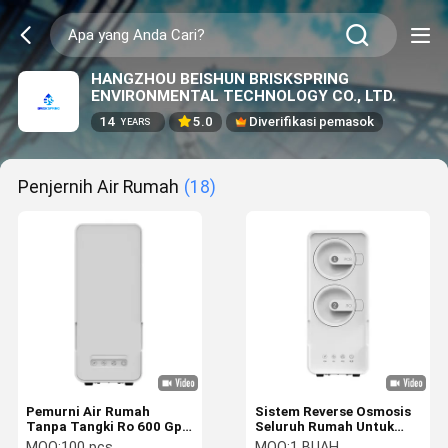
HANGZHOU BEISHUN BRISKSPRING
ENVIRONMENTAL TECHNOLOGY CO., LTD.
14
5.0
Diverifikasi pemasok
YEARS
Penjernih Air Rumah
(18)
Pemurni Air Rumah
Sistem Reverse Osmosis
Tanpa Tangki Ro 600 Gpd
Seluruh Rumah Untuk
Reverse Osmosis
Sistem Reverse Osmosis
MOQ:
100 pcs
MOQ:
1 BUAH