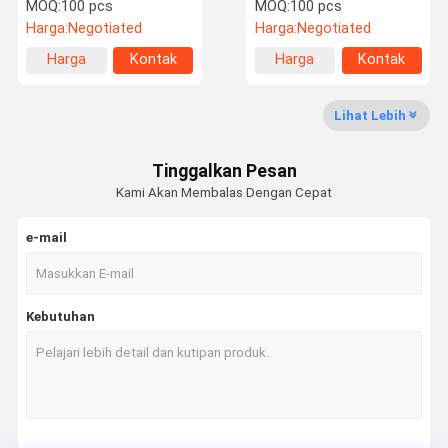
Pemurni Air Ro Untuk
Sistem Penyaringan Air
MOQ:
100 pcs
MOQ:
100 pcs
Rumah
Rumah Ro 600GPD
Harga:
Negotiated
Harga:
Negotiated
Harga
Kontak
Harga
Kontak
Kontrol
Hubungi
Berita
Kasus-Kasus
terbaik
terbaik
Kualitas
Kami
Lihat Lebih
Penghambat Skala Air
Tinggalkan Pesan
seluruh rumah descaler air
Kami Akan Membalas Dengan Cepat
Descaler air komersial industri
e-mail
Sistem Pelembut Air
Pra Filter Air
Kebutuhan
Filter Sedimen Air
Pra Filter Seluruh Rumah
Sistem Pembersih Air