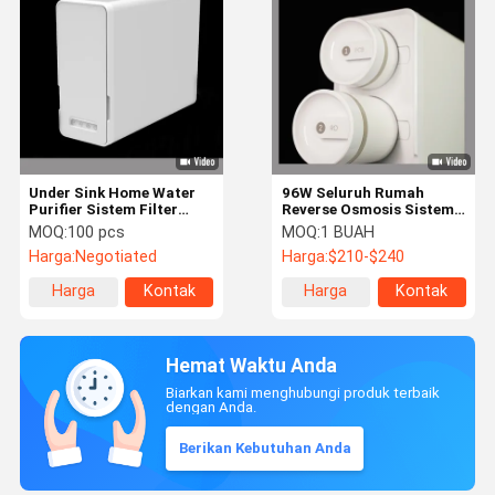
Under Sink Home Water
96W Seluruh Rumah
Purifier Sistem Filter
Reverse Osmosis Sistem
Tankless Aliran Tinggi
Penyaringan Air Filter Air
MOQ:
100 pcs
MOQ:
1 BUAH
SGS
Wastafel Dapur
Harga:
Negotiated
Harga:
$210-$240
Harga
Kontak
Harga
Kontak
terbaik
terbaik
Hemat Waktu Anda
Biarkan kami menghubungi produk terbaik
dengan Anda.
Berikan Kebutuhan Anda