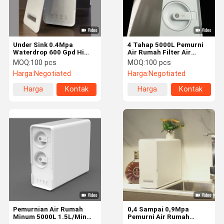
Under Sink 0.4Mpa
4 Tahap 5000L Pemurni
Waterdrop 600 Gpd Hi
Air Rumah Filter Air
Flow Water Purifier
Reverse Osmosis
MOQ:
100 pcs
MOQ:
100 pcs
Tankless
Harga:
Negotiated
Harga:
Negotiated
Harga
Kontak
Harga
Kontak
terbaik
terbaik
Rumah
Produk
Tentang
Tur Pabrik
Kami
Pemurnian Air Rumah
0,4 Sampai 0,9Mpa
Minum 5000L 1.5L/Min
Pemurni Air Rumah