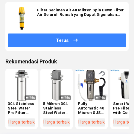
Filter Sedimen Air 40 Mikron Spin Down Filter
Air Seluruh Rumah yang Dapat Digunakan
Kembali
Terus
Rekomendasi Produk
304 Stainless
5 Mikron 304
Fully
Smart Wat
Steel Water
Stainless
Automatic 40
Pre Filter
Pre Filter
Steel Water
Micron SUS
with Color
dengan
Pre Filter
316 Stainless
Indicator
Filtrasi 5
dengan katup
Steel
Tool Free
Harga terbaik
Harga terbaik
Harga terbaik
Harga terb
Mikron dan
tekanan
Sediment
Design and
Tingkat
manual untuk
Filter for
High Press