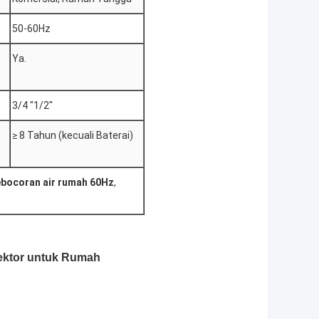
50-60Hz
Ya.
3/4 "1/2"
≥ 8 Tahun (kecuali Baterai)
ebocoran air rumah 60Hz
,
tektor untuk Rumah