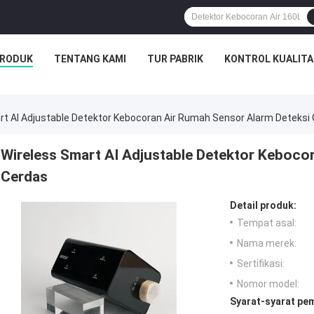
RODUK
TENTANG KAMI
TUR PABRIK
KONTROL KUALITA
rt AI Adjustable Detektor Kebocoran Air Rumah Sensor Alarm Deteksi
Wireless Smart AI Adjustable Detektor Keboco
Cerdas
Detail produk:
Tempat asal:
Nama merek:
Sertifikasi:
Nomor model:
Syarat-syarat pe