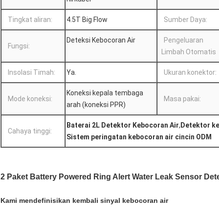
Tingkat aliran:
4.5T Big Flow
Sumber Daya:
Deteksi Kebocoran Air
Pengeluaran
Fungsi:
Limbah Otomatis
Insolasi Timah:
Ya.
Ukuran konektor:
Koneksi kepala tembaga
Mode koneksi:
Masa pakai:
arah (koneksi PPR)
Baterai 2L Detektor Kebocoran Air
,
Detektor k
Cahaya tinggi:
Sistem peringatan kebocoran air cincin ODM
2 Paket Battery Powered Ring Alert Water Leak Sensor De
Kami mendefinisikan kembali sinyal kebocoran air