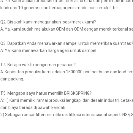
A: Ya. Kami adalah produsen atas filter air di Cina dan pemimpin ind
lebih dari 10 generasi dari berbagai jenis mode cuci untuk filter.
Q2: Bisakah kami menggunakan logo/merek kami?
A. Ya, kami sudah melakukan OEM dan ODM dengan merek terkenal sepe
Q3: Dapatkah Anda menawarkan sampel untuk memeriksa kuantitas
A: Ya. Kami menawarkan harga agen untuk sampel.
T4: Berapa waktu pengiriman pesanan?
A: Kapasitas produksi kami adalah 1500000 unit per bulan dan lead t
dan packing.
T5: Mengapa saya harus memilih BRISKSPRING?
A: 1) Kami memiliki rantai produksi lengkap, dari desain industri, ceta
dan biaya berada di bawah kendali.
2) Sebagian besar filter memiliki sertifikasi internasional seperti NSF,