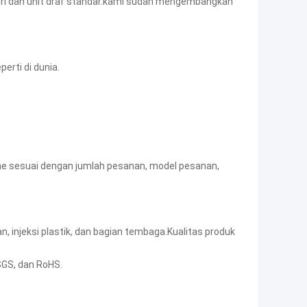
ustri dan unit draf standar.kami sudah mengembangkan
rti di dunia.
?
ime sesuai dengan jumlah pesanan, model pesanan,
kan, injeksi plastik, dan bagian tembaga.Kualitas produk
 SGS, dan RoHS.