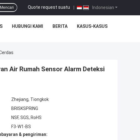
Quote request suatu
|
Indonesian
Mencari
S
HUBUNGI KAMI
BERITA
KASUS-KASUS
 Cerdas
ran Air Rumah Sensor Alarm Deteksi
Zhejiang, Tiongkok
BRISKSPRING
NSF, SGS, RoHS
F3-W1-BS
mbayaran & pengiriman: