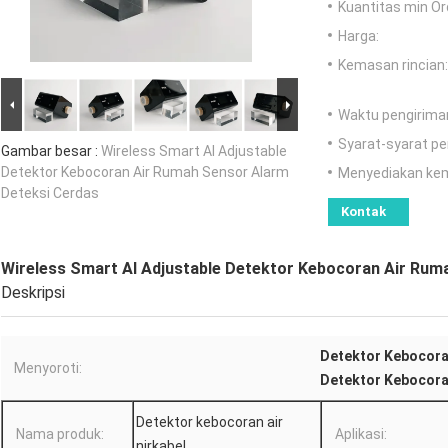
Kuantitas min Or
Harga:
Kemasan rincian:
Waktu pengirima
Syarat-syarat p
Gambar besar :
Wireless Smart AI Adjustable
Detektor Kebocoran Air Rumah Sensor Alarm
Menyediakan ke
Deteksi Cerdas
Kontak
Wireless Smart AI Adjustable Detektor Kebocoran Air Rum
Deskripsi
Detektor Kebocoran
Menyoroti:
Detektor Kebocoran
Detektor kebocoran air
Nama produk:
Aplikasi:
nirkabel