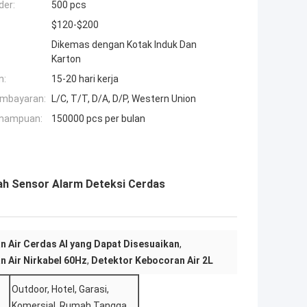
der:
500 pcs
$120-$200
Dikemas dengan Kotak Induk Dan
Karton
n:
15-20 hari kerja
embayaran:
L/C, T/T, D/A, D/P, Western Union
mampuan:
150000 pcs per bulan
ah Sensor Alarm Deteksi Cerdas
 Air Cerdas AI yang Dapat Disesuaikan
,
 Air Nirkabel 60Hz
,
Detektor Kebocoran Air 2L
Outdoor, Hotel, Garasi,
Komersial, Rumah Tangga