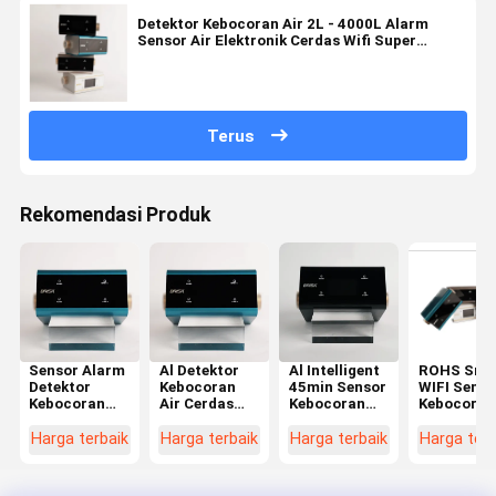
Detektor Kebocoran Air 2L - 4000L Alarm
Sensor Air Elektronik Cerdas Wifi Super
Sensitivitas
Terus
Rekomendasi Produk
Sensor Alarm
Al Detektor
Al Intelligent
ROHS Sma
Detektor
Kebocoran
45min Sensor
WIFI Senso
Kebocoran
Air Cerdas
Kebocoran
Kebocoran
Air AI Cerdas
Cerdas WIFI
Air Detektor
Air Rumah
yang Dapat
2L Hingga
Kebocoran
Sistem
Harga terbaik
Harga terbaik
Harga terbaik
Harga terb
Disesuaikan
4000L Alarm
Wifi Dengan
Deteksi
Untuk Rumah
Sensor Air
Layar Sentuh
Kebocoran
Rumah
Nirkabel 2