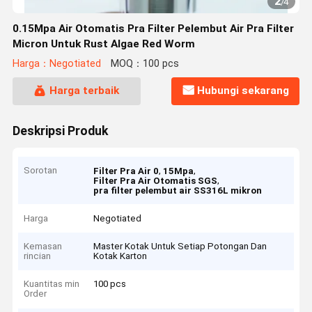
2
/
4
0.15Mpa Air Otomatis Pra Filter Pelembut Air Pra Filter
Micron Untuk Rust Algae Red Worm
Harga：Negotiated
MOQ：100 pcs
Harga terbaik
Hubungi sekarang
Deskripsi Produk
Sorotan
,
,
Filter Pra Air 0
15Mpa
,
Filter Pra Air Otomatis SGS
pra filter pelembut air SS316L mikron
Harga
Negotiated
Kemasan
Master Kotak Untuk Setiap Potongan Dan
rincian
Kotak Karton
Kuantitas min
100 pcs
Order