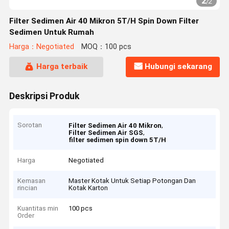
2
/
2
Filter Sedimen Air 40 Mikron 5T/H Spin Down Filter
Sedimen Untuk Rumah
Harga：Negotiated
MOQ：100 pcs
Harga terbaik
Hubungi sekarang
Deskripsi Produk
Sorotan
,
Filter Sedimen Air 40 Mikron
,
Filter Sedimen Air SGS
filter sedimen spin down 5T/H
Harga
Negotiated
Kemasan
Master Kotak Untuk Setiap Potongan Dan
rincian
Kotak Karton
Kuantitas min
100 pcs
Order