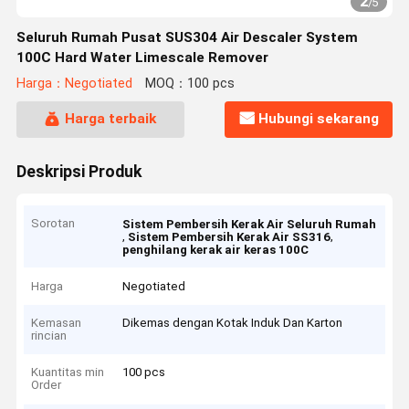
2
/
5
Seluruh Rumah Pusat SUS304 Air Descaler System
100C Hard Water Limescale Remover
Harga：Negotiated
MOQ：100 pcs
Harga terbaik
Hubungi sekarang
Deskripsi Produk
Sorotan
Sistem Pembersih Kerak Air Seluruh Rumah
,
,
Sistem Pembersih Kerak Air SS316
penghilang kerak air keras 100C
Harga
Negotiated
Kemasan
Dikemas dengan Kotak Induk Dan Karton
rincian
Kuantitas min
100 pcs
Order