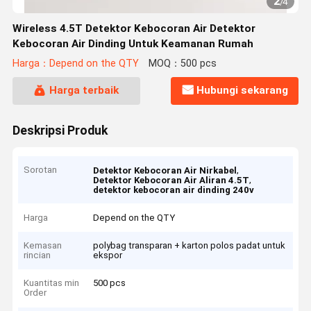
2
/
4
Wireless 4.5T Detektor Kebocoran Air Detektor
Kebocoran Air Dinding Untuk Keamanan Rumah
Harga：Depend on the QTY
MOQ：500 pcs
Harga terbaik
Hubungi sekarang
Deskripsi Produk
Sorotan
,
Detektor Kebocoran Air Nirkabel
,
Detektor Kebocoran Air Aliran 4.5T
detektor kebocoran air dinding 240v
Harga
Depend on the QTY
Kemasan
polybag transparan + karton polos padat untuk
rincian
ekspor
Kuantitas min
500 pcs
Order