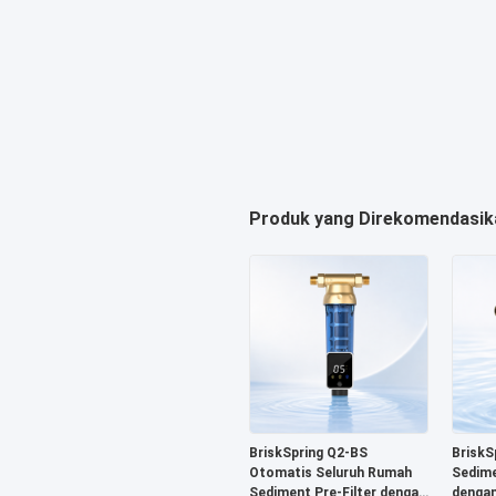
Produk yang Direkomendasik
BriskSpring Q2-BS
BriskS
Otomatis Seluruh Rumah
Sedime
Sediment Pre-Filter dengan
denga