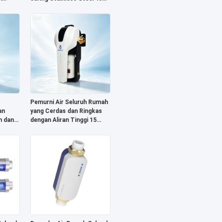
Mikron, Pengukur Tekanan
Terintegrasi, dan Konektor
Kuningan H59-1 Premium
Pemurni Air Seluruh Rumah
an
yang Cerdas dan Ringkas
m dan
dengan Aliran Tinggi 15
ram
L/menit, Kartrid Cepat
a
Ganti, dan Pengingat
Penggantian Filter Cerdas