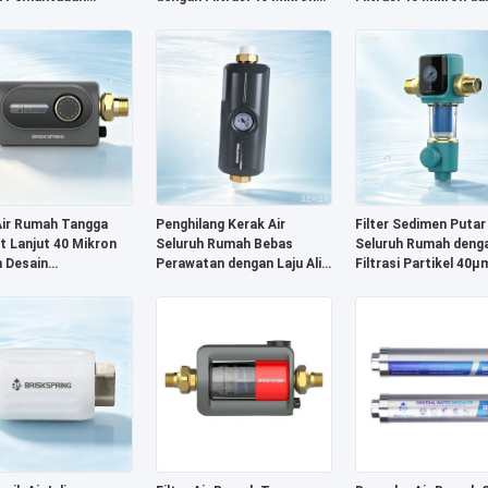
n Ganda dan
dan Jaring Baja Tahan
Pengukur Tekanan
ash Manual
Karat SUS316L
 Air Rumah Tangga
Penghilang Kerak Air
Filter Sedimen Putar
t Lanjut 40 Mikron
Seluruh Rumah Bebas
Seluruh Rumah deng
 Desain
Perawatan dengan Laju Alir
Filtrasi Partikel 40μ
sihan Mandiri dan
5T/H dan Sertifikasi NSF -
Sistem Filtrasi Cak
ir Tinggi 7T/H
Alternatif Pelembut Air
Berlapis untuk Kinerj
Bebas Garam
Aliran Tinggi