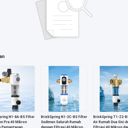
an
pring N1-8A-BS Filter
BriskSpring N1-2C-BS Filter
BriskSpring T1-Z2-BS
n Pra 40 Mikron
Sedimen Seluruh Rumah
Air Rumah Dua Sisi d
n Pemantauan
dengan Filtrasi 40 Mikron
Filtrasi 40 Mikron da