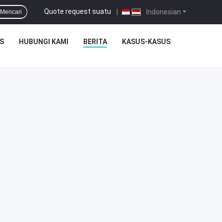
Quote request suatu
|
Indonesian
Mencari
S
HUBUNGI KAMI
BERITA
KASUS-KASUS