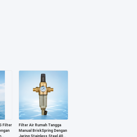
 Filter
Filter Air Rumah Tangga
engan
Manual BriskSpring Dengan
n
Jaring Stainless Steel 40