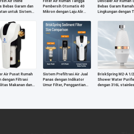
ih Air Inline
Filter Air Rumah Tangga
Descaler Air Rumah 
s Bebas Garam dan
Pembersih Otomatis 40
Bebas Garam Ramah
tan untuk Sistem
Mikron dengan Laju Alir
Lingkungan dengan T
ahan Air Sadah
Tinggi 7T/H untuk Filtrasi
Aliran 4T/H untuk
Sedimen Putar
Perlindungan Air Kek
ter Air Pusat Rumah
Sistem Prefiltrasi Air Jual
BriskSpring M2-A 1/2
 dengan Filtrasi
Panas dengan Indikator
Shower Water Purifi
litas Makanan dan
Umur Filter, Penggantian
dengan 316L stainle
ensi Tekanan Tinggi
Kartrid Tanpa Alat dan
steel mesh dan Silve
Ketahanan Tekanan Tinggi
Activated Carbon M
KDF untuk filtrasi efi
tinggi