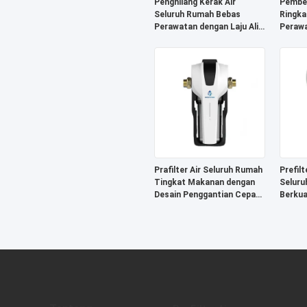
Penghilang Kerak Air
Pembers
Seluruh Rumah Bebas
Ringka
Perawatan dengan Laju Alir
Perawa
5T/H dan Sistem
Pengol
Pencegahan Kerak
Bersertifikat NSF
Prafilter Air Seluruh Rumah
Prefil
Tingkat Makanan dengan
Seluruh
Desain Penggantian Cepat
Berkua
dan Perlindungan Tekanan
Resist
Tinggi