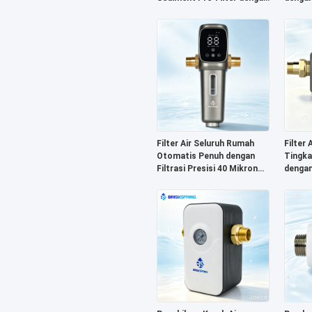
40 Mikron Filtrasi dan
Tekana
SUS316L stainless steel
Backw
Mesh
Filter Air Seluruh Rumah
Filter
Otomatis Penuh dengan
Tingka
Filtrasi Presisi 40 Mikron
dengan
dan Jaring Stainless Steel
Pember
SUS 316L
Laju Al